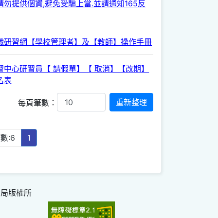
勿提供個資,避免受騙上當.並請通知165反
職研習網【學校管理者】及【教師】操作手冊
習中心研習員【 請假單】【 取消】【改期】
名表
每頁筆數：
數:6
1
育局版權所