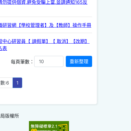
勿提供個資,避免受騙上當.並請通知165反
職研習網【學校管理者】及【教師】操作手冊
習中心研習員【 請假單】【 取消】【改期】
名表
每頁筆數：
數:6
1
育局版權所