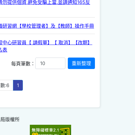
勿提供個資,避免受騙上當.並請通知165反
職研習網【學校管理者】及【教師】操作手冊
習中心研習員【 請假單】【 取消】【改期】
名表
每頁筆數：
數:6
1
育局版權所